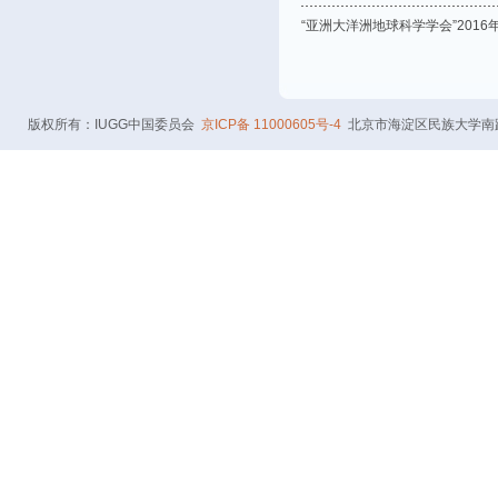
“亚洲大洋洲地球科学学会”201
页面
版权所有：IUGG中国委员会
京ICP备 11000605号-4
北京市海淀区民族大学南路5