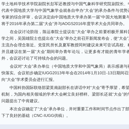
学土地科学技术学院副院长彭军还教授与中国气象科学研究院副院长、
代表中国地质大学与中国气象学会就各自申办
“
大会
”
的承办条件与优势
专家的综合评审，会议决定由中国地质大学承办第一届
“
中国大地测量
将于
2016
年承办第二届
“
大会
”
并与
AOGS2016
年度学术大会共同举办。
在会议讨论阶段，陈运泰院士提议在
“
大会
”
举办之前要积极开展科
学之间，吴国雄院士也提出在
“
大会
”
举办之前召开新闻发布会，使
“
大会
”
主流办会理念靠近。党亚民所长及夏军教授同时建议未来可尝试高校、
并且建议在第一届
“
大会
”
期间举办青年论坛，让更多有才能的青年学
外，会议还讨论了可持续办会的问题。
会议对
“
大会
”
承办单位（中国地质大学和中国气象局）表示感谢与
快落实。会议初步确定
IUGG2013
年年会在
2014
年
1
月
10
日
-13
日期间召
向
“
大会
”
学术委员会进行汇报。
中国科协国际联络部梁英南副部长在讲话中对
“
大会
”
寄予厚望，希
机制，为国内相关领域的学术大会树立良好榜样。梁部长还就
“
大会
”
的
问题提出了中肯建议。
本次会议确定了
“
大会
”
承办单位，并对重要工作和时间节点作出了
下了良好的基础（
CNC-IUGG
供稿）。