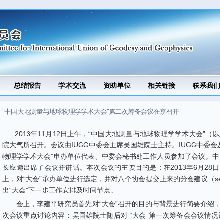
Jump to Navigation
总结报告
学术交流
资助单位
相关链接
联系我们
“中国大地测量与地球物理学学术大会”第二次筹备会议在京召开
2013
年
11
月
12
日上午，
“
中国大地测量与地球物理学学术大会
”
（以
院大气所召开。会议由
IUGG
中委会主席吴国雄院士主持。
IUGG
中委会
物理学学术大会
”
申办单位代表、中委会秘书处工作人员参加了会议。中
长应邀出席了会议并讲话。本次会议的主要目的是：在
2013
年
6
月
28
日
上，对
“
大会
”
承办单位进行选定，并对八个协会提交上来的分会建议（
s
出
“
大会
”
下一步工作安排及时间节点。
会上，李建平研究员首先对
“
大会
”
召开的目的与背景进行简要介绍
次会议重点讨论内容；吴国雄院士随后对
“
大会
”
第一次筹备会会议情况