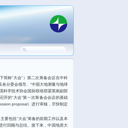
搜索
搜索表单
下简称
“
大会
”
）第二次筹备会议在中科
及各分委会领导、
“
中国大地测量与地球
国科学技术协会国际联络部梁英南副部
召开的
“
大会
”
第一次筹备会会议的基础
ession proposal
）进行审核，尽快制定
，主要包括
“
大会
”
筹备的前期工作以及本
进行回顾与总结。接下来，中国地质大