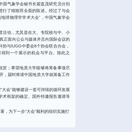
中国气象学会秘书长翟盘茂研究员分别
进行了细致而全面的陈述。经过了与会
与地球物理学学术大会
”
，中国气象学会
普活动，尤其是在大、专院校与中、小
真正面向公众与媒体并且向国际会议的
科协与
IUGG
中委会
8
个协会联合办会，
者得到一个展示的机会与平台。除此之
祝贺；希望地质大学能够将筹备事项尽
开，届时将请中国地质大学就筹备工作
望
“
大会
”
能够建设一套可持续的循环发展
学术框架的确定、国外特邀报告邀请等
部署，为下一步
“
大会
”
顺利的组织实施打